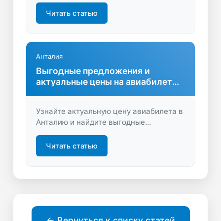
Сравните цены, узнайте о скидках и
акциях, забронируйте быстро и удобно
Читать статью
на LastBilet.ru. Планируйте
путешествие с выгодой и комфортом!
Анталия
Выгодные предложения и
актуальные цены на авиабилеты
в Анталию
Узнайте актуальную цену авиабилета в
Анталию и найдите выгодные
предложения на LastBilet.ru. Сравните
варианты перелёта, чтобы
Читать статью
спланировать отпуск с максимальной
экономией.
← Вернуться к списку статей