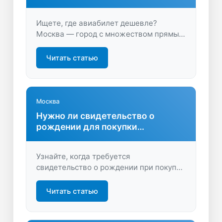
Ищете, где авиабилет дешевле?
Москва — город с множеством прямых
рейсов по лучшей цене! Узнайте, как
легко подобрать выгодный билет и не
Читать статью
переплатить. Откройте для себя
секреты экономии на LastBilet.ru.
Москва
Нужно ли свидетельство о
рождении для покупки
авиабилетов детям
Узнайте, когда требуется
свидетельство о рождении при покупке
авиабилетов для детей, как правильно
оформить документы и избежать
Читать статью
ошибок при бронировании. Поможем
подготовиться к путешествию без
лишних забот.