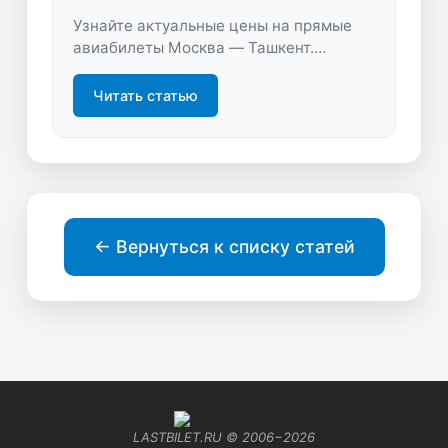
Узнайте актуальные цены на прямые
авиабилеты Москва — Ташкент.
Сравните предложения, выберите
выгодный вариант и путешествуйте
Читать статью
комфортно с LastBilet.ru. Быстрое
бронирование без лишних переплат!
← Вернуться к списку статей
LASTBILET.RU © 2006−
2026