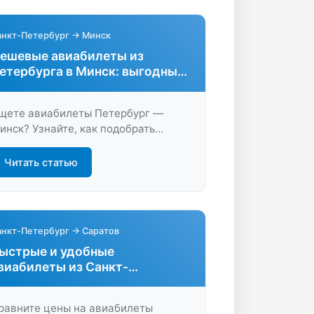
анкт-Петербург → Минск
ешевые авиабилеты из
етербурга в Минск: выгодные
редложения
щете авиабилеты Петербург —
инск? Узнайте, как подобрать
птимальный рейс, сэкономить на
ерелёте и выбрать лучшие даты для
Читать статью
утешествия. Находите билеты
ыгодно и быстро!
анкт-Петербург → Саратов
ыстрые и удобные
виабилеты из Санкт-
етербурга в Саратов
равните цены на авиабилеты