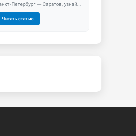
анкт-Петербург — Саратов, узнайте
 выгодных предложениях и летите
омфортно. Удобный поиск, низкие
Читать статью
арифы, быстрый выбор рейса — всё
ля вашего путешествия.