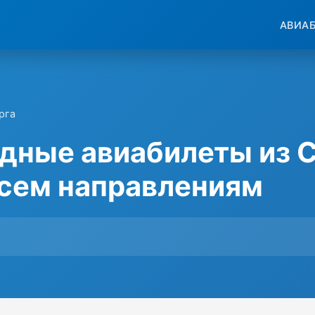
АВИА
рга
дные авиабилеты из С
всем направлениям