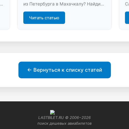
из Петербурга в Махачкалу? Найдите
С
лучшие предложения, сравните цены
о
и выберите удобные рейсы на нашем
к
Читать статью
сервисе. Легкий поиск и быстрая
т
покупка онлайн!
д
← Вернуться к списку статей
LASTBILET.RU © 2006−
2026
поиск дешевых авиабилетов