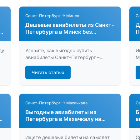
Санкт-Петербург → Минск
С
Дешевые авиабилеты из Санкт-
Д
з
Петербурга в Минск без
П
переплат
п
ду
Узнайте, как выгодно купить
И
авиабилеты Санкт-Петербург –
М
Минск. Сравните цены, выберите
о
лучшие даты и получите актуальные
п
Читать статью
предложения на LastBilet.ru. Летайте
п
комфортно и экономьте на перелёте!
в
Санкт-Петербург → Махачкала
С
Выгодные авиабилеты из
Б
Петербурга в Махачкалу на
а
прямые и стыковочные рейсы
П
Ищете дешевые билеты на самолет
С