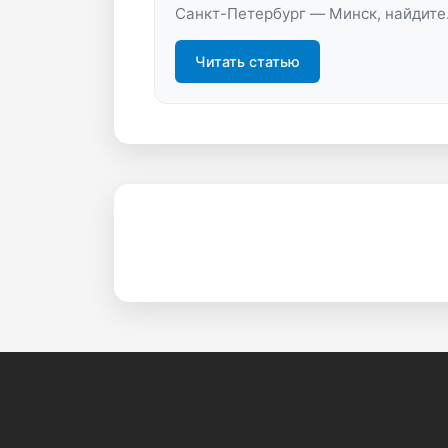
Санкт-Петербург — Минск, найдите
выгодный рейс и купите билет без
переплат. Удобный поиск, фильтры,
Читать статью
акции и скидки помогут быстро
подобрать оптимальный вариант.