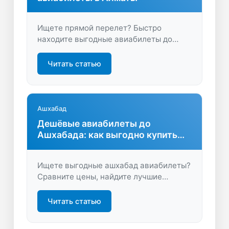
Ищете прямой перелет? Быстро
находите выгодные авиабилеты до
Алматы без пересадок. Удобный поиск,
низкие цены и экономия времени –
Читать статью
бронируйте легко и выгодно на
LastBilet.ru!
Ашхабад
Дешёвые авиабилеты до
Ашхабада: как выгодно купить
перелёт
Ищете выгодные ашхабад авиабилеты?
Сравните цены, найдите лучшие
варианты и бронируйте онлайн.
Путешествуйте в Ашхабад комфортно и
Читать статью
экономьте с помощью удобного поиска
на LastBilet.ru.