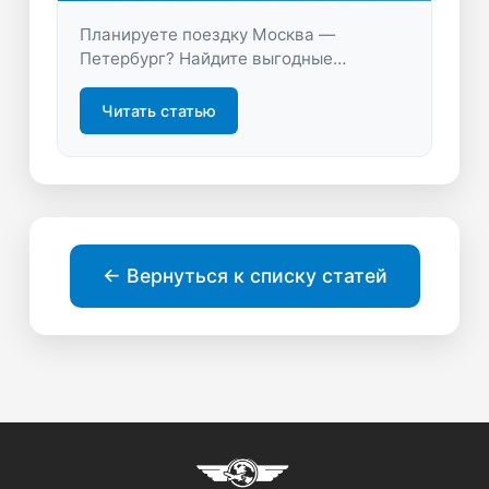
Планируете поездку Москва —
Петербург? Найдите выгодные
авиабилеты, сравните цены и
расписание, чтобы быстро и удобно
Читать статью
забронировать перелёт на LastBilet.ru.
← Вернуться к списку статей