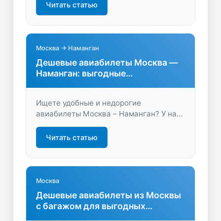
без пересадок быстро и комфортно.
Читать статью
Сравните предложения и найдите
оптимальный вариант уже сейчас!
Москва → Наманган
Дешевые авиабилеты Москва —
Наманган: выгодные
предложения
Ищете удобные и недорогие
авиабилеты Москва – Наманган? У нас
вы найдете лучшие цены, быстрый
поиск, экономию времени и
Читать статью
возможности сравнения вариантов.
Планируйте путешествие выгодно и
легко!
Москва
Дешевые авиабилеты из Москвы
с багажом для выгодных
путешествий