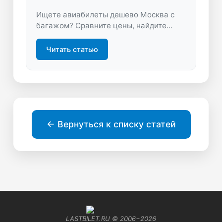
Ищете авиабилеты дешево Москва с
багажом? Сравните цены, найдите
лучшие предложения и летайте
комфортно. Экономьте на перелётах
Читать статью
без лишних затрат — все тарифы с
багажом на LastBilet.ru.
← Вернуться к списку статей
LASTBILET.RU © 2006−
2026