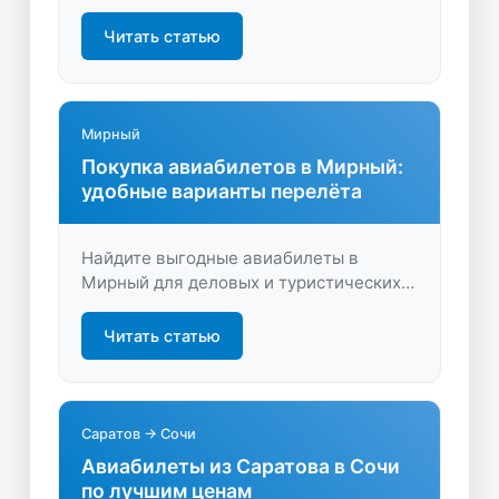
на авиабилеты, выберите лучшие
предложения и путешествуйте
Читать статью
выгодно! Удобный поиск и актуальные
акции ждут вас.
Мирный
Покупка авиабилетов в Мирный:
удобные варианты перелёта
Найдите выгодные авиабилеты в
Мирный для деловых и туристических
поездок. Быстрый поиск, сравнение цен
и удобные маршруты. Путешествуйте с
Читать статью
комфортом и экономьте время вместе с
LastBilet.ru.
Саратов → Сочи
Авиабилеты из Саратова в Сочи
по лучшим ценам