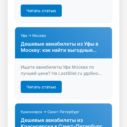
сравнение цен, быстрый поиск и
экономия времени на LastBilet.ru.
Читать статью
Летайте комфортно и без переплат —
найдите лучшие предложения прямо
сейчас!
Уфа → Москва
Дешевые авиабилеты из Уфы в
Москву: как найти выгодные
варианты
Ищете авиабилеты Уфа Москва по
лучшей цене? На LastBilet.ru удобно
сравнить предложения, выбрать
оптимальный рейс и сэкономить время
Читать статью
и деньги. Начните поиск и
забронируйте билет за пару минут!
Красноярск → Санкт-Петербург
Дешевые авиабилеты из
Красноярска в Санкт-Петербург