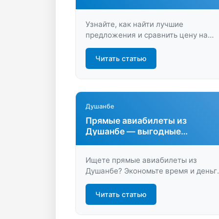
Узнайте, как найти лучшие
предложения и сравнить цену на
авиабилеты из Душанбе. Экономьте
время и деньги — ищите билеты с
Читать статью
максимальной выгодой и удобством
на LastBilet.ru.
Душанбе
Прямые авиабилеты из
Душанбе — выгодные
предложения для
путешественников
Ищете прямые авиабилеты из
Душанбе? Экономьте время и деньг
— сравните цены и найдите лучшие
варианты для вашего путешествия 
Читать статью
удобном сервисе поиска.