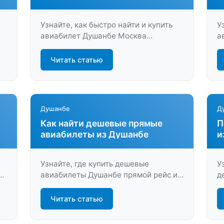
Узнайте, как быстро найти и купить
У
авиабилет Душанбе Москва
а
Жуковский по лучшим ценам.
с
Сравните предложения и выберите
л
Читать статью
удобный рейс на LastBilet.ru –
п
экономьте время и деньги уже
б
сегодня!
Душанбе
Д
Как найти дешевые прямые
П
авиабилеты из Душанбе
и
Узнайте, где купить дешевые
У
и
авиабилеты Душанбе прямой рейс и
д
как сэкономить на перелёте. Прямые
п
на
рейсы без пересадок, выгодные цены
в
Читать статью
и удобный поиск ждут вас!
ж
н