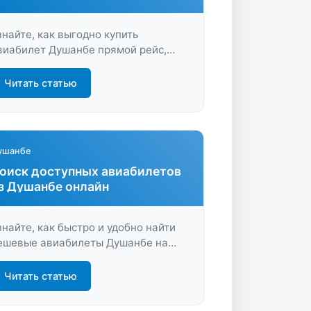
знайте, как выгодно купить
виабилет Душанбе прямой рейс,
экономив время и деньги. Находите
учшие предложения на прямые
Читать статью
ерелёты, сравнивайте цены и
ронируйте удобные рейсы онлайн.
ушанбе
оиск доступных авиабилетов
з Душанбе онлайн
знайте, как быстро и удобно найти
ешевые авиабилеты Душанбе на
опулярные направления. Советы по
ыгодной покупке и сравнение цен
Читать статью
дут вас на нашем сервисе –
ачинайте планировать путешествие