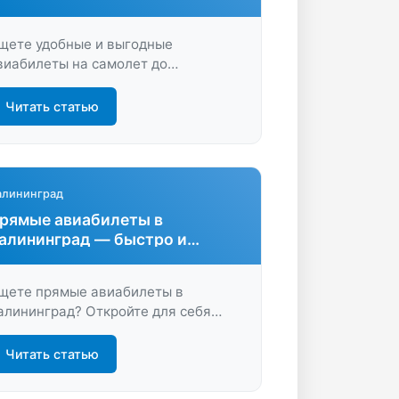
ронирование онлайн
щете удобные и выгодные
виабилеты на самолет до
алининграда? Сравните цены,
ыберите лучшие предложения и
Читать статью
абронируйте билет на сайте за пару
инут. Откройте для себя новые
аршруты и экономьте на перелетах!
алининград
рямые авиабилеты в
алининград — быстро и
добно
щете прямые авиабилеты в
алининград? Откройте для себя
добство и экономию времени на
astBilet.ru: сравните цены, выберите
Читать статью
учший рейс без пересадок и
ронируйте выгодно!