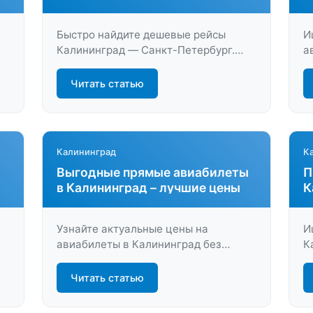
Петербургом
б
Быстро найдите дешевые рейсы
И
Калининград — Санкт-Петербург.
а
Актуальные цены, удобные
К
расписания, выгодные предложения
в
Читать статью
на авиабилеты для комфортного
з
перелёта. Сравните варианты и
м
забронируйте билет онлайн!
м
Калининград
К
Выгодные прямые авиабилеты
П
в Калининград – лучшие цены
К
у
Узнайте актуальные цены на
И
авиабилеты в Калининград без
К
пересадок. Сравните предложения,
у
найдите прямой рейс по выгодной
L
Читать статью
стоимости и забронируйте билет
л
х
быстро и удобно.
б