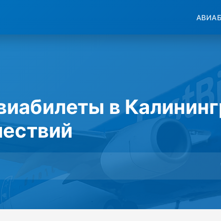
АВИА
авиабилеты в Калинин
шествий