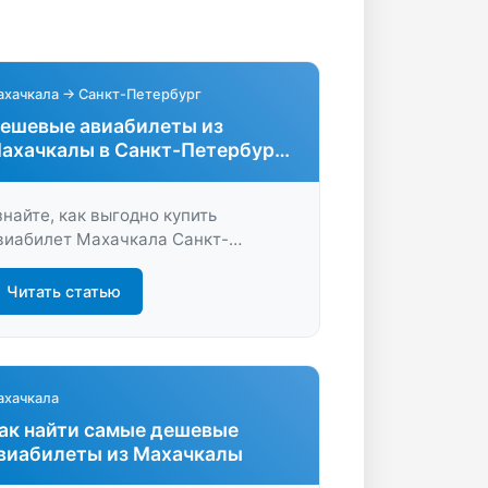
ахачкала → Санкт-Петербург
ешевые авиабилеты из
ахачкалы в Санкт-Петербург
ез переплат
знайте, как выгодно купить
виабилет Махачкала Санкт-
етербург. Сравните цены, выберите
добные рейсы и быстро
Читать статью
абронируйте билет онлайн —
кономьте время и деньги вместе с
ами.
ахачкала
ак найти самые дешевые
виабилеты из Махачкалы