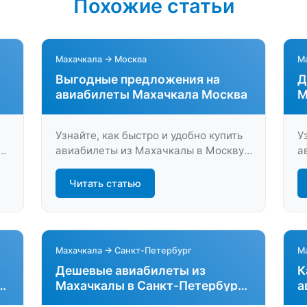
Похожие статьи
Махачкала → Москва
М
Выгодные предложения на
Д
авиабилеты Махачкала Москва
М
б
Узнайте, как быстро и удобно купить
У
а
авиабилеты из Махачкалы в Москву.
а
Сравните цены, выберите лучший
П
рейс и сэкономьте с LastBilet.ru.
у
Читать статью
Комфортные перелёты по выгодным
з
условиям — начинайте путешествие
э
уже сейчас!
н
Махачкала → Санкт-Петербург
М
Дешевые авиабилеты из
К
Махачкалы в Санкт-Петербург
а
без переплат