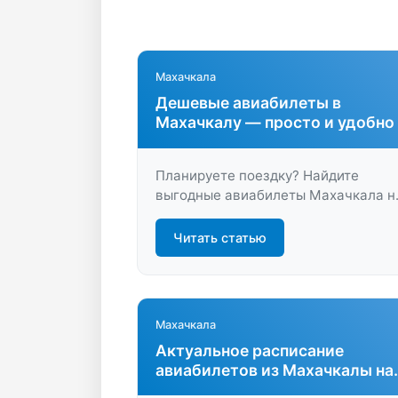
Махачкала
Дешевые авиабилеты в
Махачкалу — просто и удобно
Планируете поездку? Найдите
выгодные авиабилеты Махачкала н
LastBilet.ru, сравните цены и
выберите лучший вариант для
Читать статью
комфортного путешествия. Быстрое
бронирование и поддержка на
каждом этапе.
Махачкала
Актуальное расписание
авиабилетов из Махачкалы на
все направления