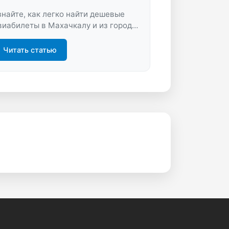
знайте, как легко найти дешевые
виабилеты в Махачкалу и из города
а выгодных условиях. Сравнивайте
ены, экономьте время и деньги,
Читать статью
ронируйте быстро и удобно вместе с
роверенным сервисом.