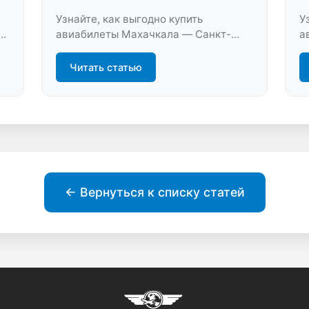
Узнайте, как выгодно купить
У
те
авиабилеты Махачкала — Санкт-
а
Петербург. Сравните цены, найдите
н
лучшие предложения и спланируйте
ц
Читать статью
путешествие без лишних затрат.
б
Идеальное решение для быстрой
п
покупки.
← Вернуться к списку статей