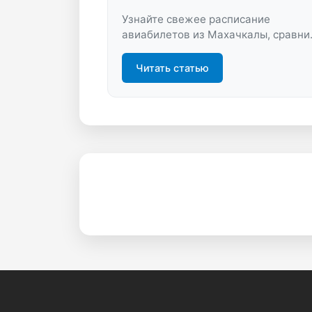
Узнайте свежее расписание
авиабилетов из Махачкалы, сравни
цены и найдите выгодные рейсы на
LastBilet.ru. Экономьте время и
Читать статью
бюджет, выбирая лучшие
предложения онлайн.