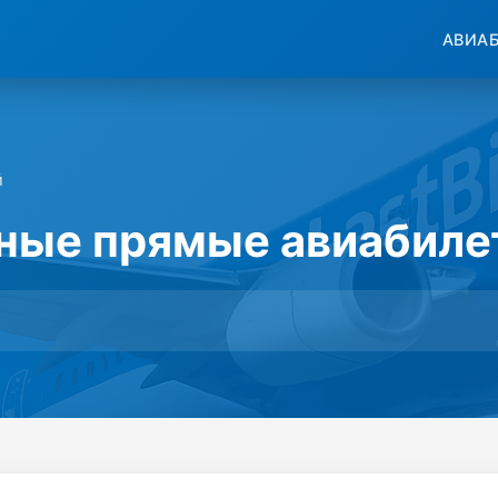
АВИА
й
ные прямые авиабиле