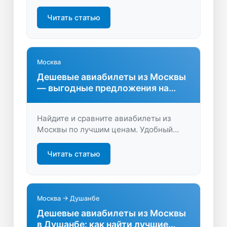
предложения, узнайте правила
провоза вещей и выберите
Читать статью
оптимальный вариант для вашего
путешествия. Экономьте время и
деньги!
Москва
Дешевые авиабилеты из Москвы
— выгодные предложения на
любые даты
Найдите и сравните авиабилеты из
Москвы по лучшим ценам. Удобный
поиск, фильтры и быстрый подбор
рейсов на LastBilet.ru — экономьте
Читать статью
время и деньги на перелетах.
Москва → Душанбе
Дешевые авиабилеты из Москвы
в Душанбе: как найти лучшие