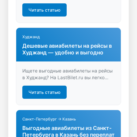
Найдите удобные рейсы, сравните
предложения и забронируйте билеты
Читать статью
быстро и просто на LastBilet.ru —
экономьте время и деньги на перелете.
Худжанд
Дешевые авиабилеты на рейсы в
Худжанд — удобно и выгодно
Ищете выгодные авиабилеты на рейсы
в Худжанд? На LastBilet.ru вы легко
сравните цены, найдете лучшие
предложения и быстро забронируете
Читать статью
билет онлайн. Путешествуйте экономно
и комфортно — начните поиск прямо
сейчас!
Санкт-Петербург → Казань
Выгодные авиабилеты из Санкт-
Петербурга в Казань без переплат