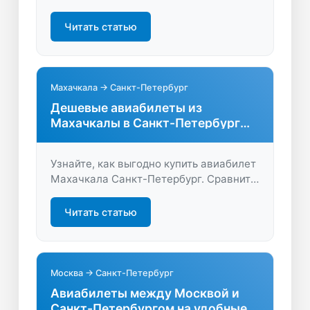
Сравните цены, выберите лучшие даты
и получите актуальные предложения
Читать статью
на LastBilet.ru. Летайте комфортно и
экономьте на перелёте!
Махачкала → Санкт-Петербург
Дешевые авиабилеты из
Махачкалы в Санкт-Петербург
без переплат
Узнайте, как выгодно купить авиабилет
Махачкала Санкт-Петербург. Сравните
цены, выберите удобные рейсы и
быстро забронируйте билет онлайн —
Читать статью
экономьте время и деньги вместе с
нами.
Москва → Санкт-Петербург
Авиабилеты между Москвой и
Санкт-Петербургом на удобные