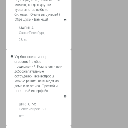
подтверждение, причем в тот
момент, когда в другом
тур.агентстве не было
билетов... Очень выручили! )
Обращусь к Вам еще!
МАРИНА
Санкт-Петербург,
28 лет
Удобно, оперативно,
огромный выбор
предложений. Компетентные и
доброжелательные
сотрудники, все вопросы
можно решить не выходя из
дома или офиса. Простой и
понятный интерфейс.
ВИКТОРИЯ
Новосибирск, 30
лет