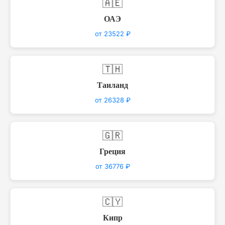
🇦🇪
ОАЭ
от 23522 ₽
🇹🇭
Таиланд
от 26328 ₽
🇬🇷
Греция
от 36776 ₽
🇨🇾
Кипр