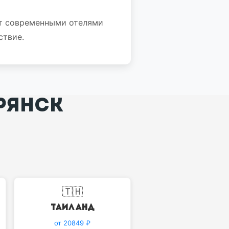
ет современными отелями
ствие.
РЯНСК
🇹🇭
Таиланд
от 20849 ₽