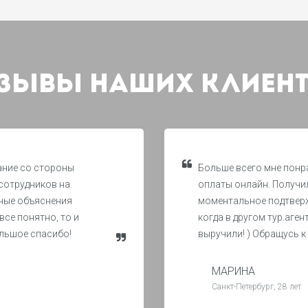
ЗЫВЫ НАШИХ КЛИЕН
ание со стороны
Больше всего мне понр
сотрудников на
оплаты онлайн. Получи
ные объяснения
моментальное подтверж
все понятно, то и
когда в другом тур.аген
ольшое спасибо!
выручили! ) Обращусь к
МАРИНА
Санкт-Петербург, 28 лет