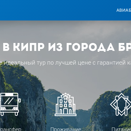
АВИА
 в Кипр из города Б
е идеальный тур по лучшей цене с гарантией к
Трансфер
Проживание
Питани