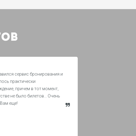
ТОВ
авился сервис бронирования и
лось практически
дение, причем в тот момент,
тстве не было билетов... Очень
 Вам еще!