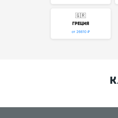
🇬🇷
Греция
от 26610 ₽
К