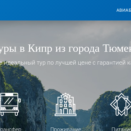
АВИА
уры в Кипр из города Тюме
е идеальный тур по лучшей цене с гарантией к
Трансфер
Проживание
Питани