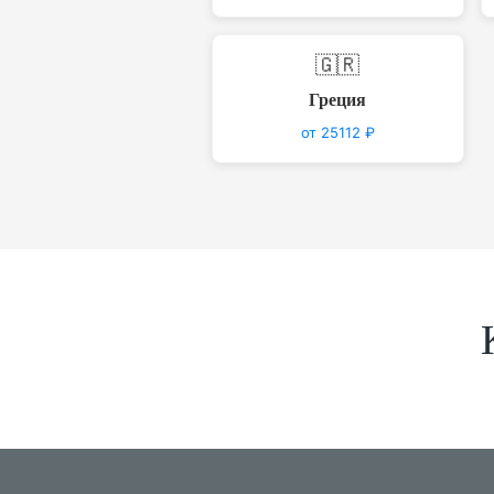
🇬🇷
Греция
от 25112 ₽