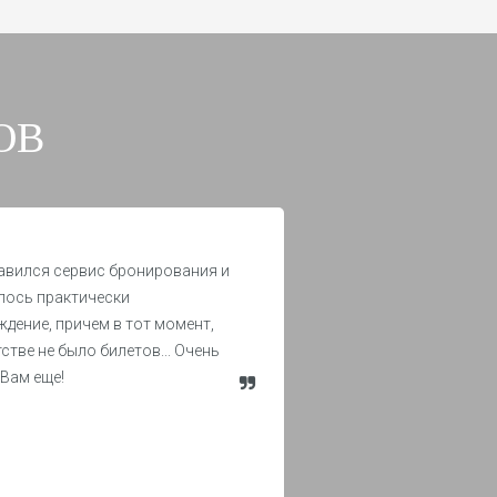
ОВ
авился сервис бронирования и
лось практически
дение, причем в тот момент,
тстве не было билетов... Очень
 Вам еще!