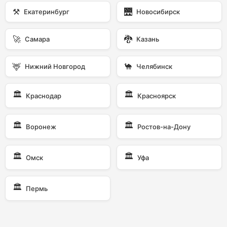
⚒️
🌉
Екатеринбург
Новосибирск
🚀
🐉
Самара
Казань
🦌
🐪
Нижний Новгород
Челябинск
🏛️
🏛️
Краснодар
Красноярск
🏛️
🏛️
Воронеж
Ростов-на-Дону
🏛️
🏛️
Омск
Уфа
🏛️
Пермь